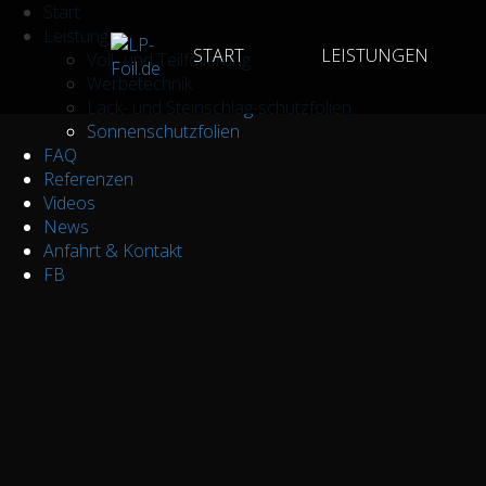
Start
Leistungen
START
LEISTUNGEN
Voll- und Teilfolierung
Werbetechnik
Lack- und Steinschlag-schutzfolien
Sonnenschutzfolien
FAQ
Referenzen
Videos
News
Anfahrt & Kontakt
FB