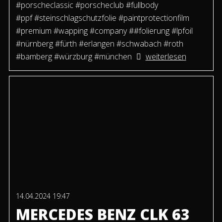
#porscheclassic #porscheclub #fullbody
#ppf #steinschlagschutzfolie #paintprotectionfilm
#premium #wapping #company ##folierung #lpfoil
#nürnberg #fürth #erlangen #schwabach #roth
#bamberg #würzburg #münchen
weiterlesen
14.04.2024 19:47
MERCEDES BENZ CLK 63