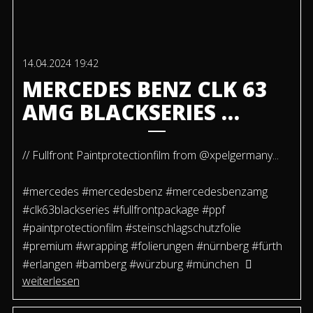
14.04.2024 19:42
MERCEDES BENZ CLK 63
AMG BLACKSERIES …
// Fullfront Paintprotectionfilm from @xpelgermany...
#mercedes #mercedesbenz #mercedesbenzamg
#clk63blackseries #fullfrontpackage #ppf
#paintprotectionfilm #steinschlagschutzfolie
#premium #wrapping #folierungen #nürnberg #fürth
#erlangen #bamberg #würzburg #münchen
weiterlesen