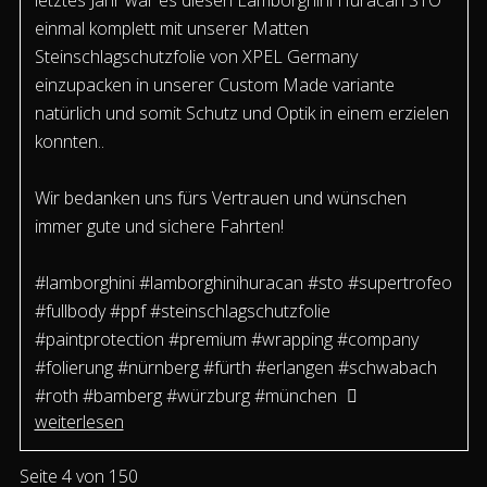
letztes Jahr war es diesen Lamborghini Huracan STO
einmal komplett mit unserer Matten
Steinschlagschutzfolie von XPEL Germany
einzupacken in unserer Custom Made variante
natürlich und somit Schutz und Optik in einem erzielen
konnten..
Wir bedanken uns fürs Vertrauen und wünschen
immer gute und sichere Fahrten!
#lamborghini #lamborghinihuracan #sto #supertrofeo
#fullbody #ppf #steinschlagschutzfolie
#paintprotection #premium #wrapping #company
#folierung #nürnberg #fürth #erlangen #schwabach
#roth #bamberg #würzburg #münchen
weiterlesen
Seite 4 von 150