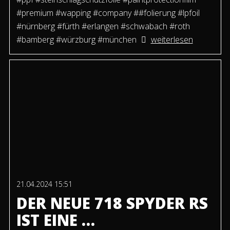
#premium #wapping #company ##folierung #lpfoil
#nürnberg #fürth #erlangen #schwabach #roth
#bamberg #würzburg #münchen
weiterlesen
21.04.2024 15:51
DER NEUE 718 SPYDER RS
IST EINE …