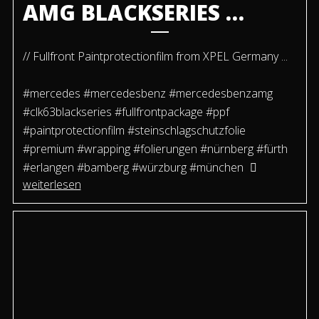
AMG BLACKSERIES …
// Fullfront Paintprotectionfilm from XPEL Germany ...
#mercedes #mercedesbenz #mercedesbenzamg
#clk63blackseries #fullfrontpackage #ppf
#paintprotectionfilm #steinschlagschutzfolie
#premium #wrapping #folierungen #nürnberg #fürth
#erlangen #bamberg #würzburg #münchen
weiterlesen